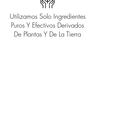
Utilizamos Solo Ingredientes
Puros Y Efectivos Derivados
De Plantas Y De La Tierra
Bloqueador Solar Mineral No-Graso SPF30
Base de Polvo
Barra Maquillaje
Crema en Gel 5% Niacinamida + Ácido H