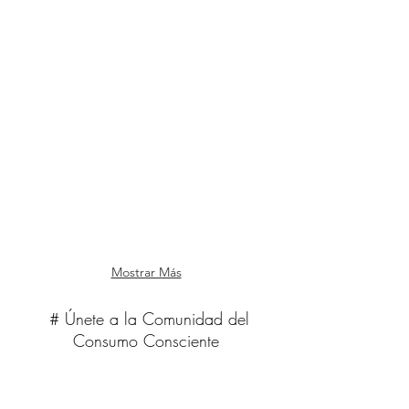
BathBomb Crumbles | 110 g
Raspador de Lengua en Cobre Ayurved
Mostrar Más
# Únete a la Comunidad del
Consumo Consciente